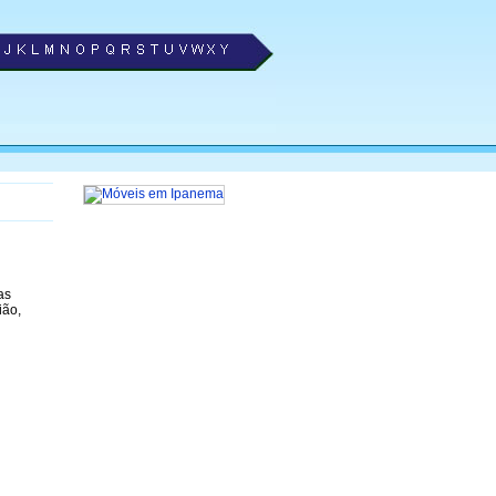
as
ião,