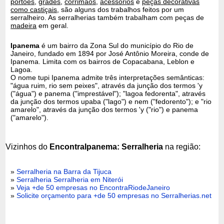
portões
,
grades
,
corrimãos
,
acessórios
e
peças decorativas
como castiçais
, são alguns dos trabalhos feitos por um
serralheiro. As serralherias também trabalham com peças de
madeira
em geral.
Ipanema
é um bairro da Zona Sul do município do Rio de
Janeiro, fundado em 1894 por José Antônio Moreira, conde de
Ipanema. Limita com os bairros de Copacabana, Leblon e
Lagoa.
O nome tupi Ipanema admite três interpretações semânticas:
"água ruim, rio sem peixes", através da junção dos termos 'y
("água") e panema ("imprestável"); "lagoa fedorenta", através
da junção dos termos upaba ("lago") e nem ("fedorento"); e "rio
amarelo", através da junção dos termos 'y ("rio") e panema
("amarelo").
Vizinhos do
EncontraIpanema: Serralheria
na região:
»
Serralheria na Barra da Tijuca
»
Serralheria Serralheria em Niterói
»
Veja +de 50 empresas no EncontraRiodeJaneiro
»
Solicite orçamento para +de 50 empresas no Serralherias.net