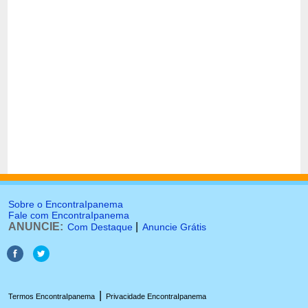
Sobre o EncontraIpanema
Fale com EncontraIpanema
ANUNCIE:
|
Com Destaque
Anuncie Grátis
|
Termos EncontraIpanema
Privacidade EncontraIpanema