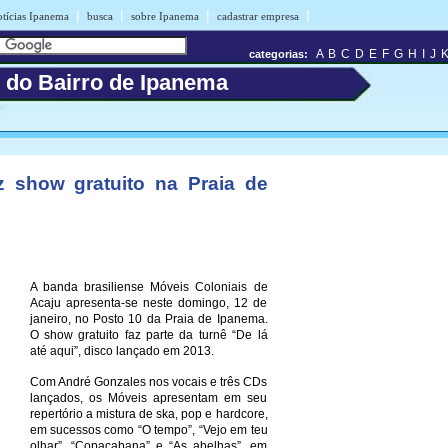
|
|
|
|
otícias Ipanema
busca
sobre Ipanema
cadastrar empresa
A
B
C
D
E
F
G
H
I
J
categorias:
s do Bairro de Ipanema
z show gratuito na Praia de
A banda brasiliense Móveis Coloniais de
Acaju apresenta-se neste domingo, 12 de
janeiro, no Posto 10 da Praia de Ipanema.
O show gratuito faz parte da turnê “De lá
até aqui”, disco lançado em 2013.
Com André Gonzales nos vocais e três CDs
lançados, os Móveis apresentam em seu
repertório a mistura de ska, pop e hardcore,
em sucessos como “O tempo”, “Vejo em teu
olhar”, “Copacabana” e “As abelhas”, em