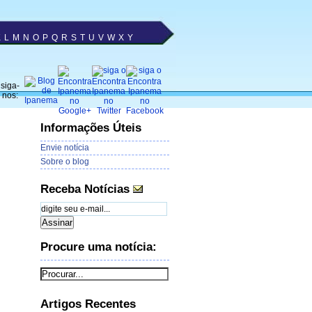
K
L
M
N
O
P
Q
R
S
T
U
V
W
X
Y
siga-
nos:
Informações Úteis
Envie notícia
Sobre o blog
Receba Notícias
Procure uma notícia:
Artigos Recentes