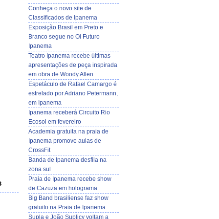
Conheça o novo site de
Classificados de Ipanema
Exposição Brasil em Preto e
Branco segue no Oi Futuro
Ipanema
Teatro Ipanema recebe últimas
apresentações de peça inspirada
em obra de Woody Allen
Espetáculo de Rafael Camargo é
estrelado por Adriano Petermann,
em Ipanema
Ipanema receberá Circuito Rio
Ecosol em fevereiro
Academia gratuita na praia de
Ipanema promove aulas de
CrossFit
Banda de Ipanema desfila na
zona sul
Praia de Ipanema recebe show
s
de Cazuza em holograma
Big Band brasiliense faz show
gratuito na Praia de Ipanema
Supla e João Suplicy voltam a