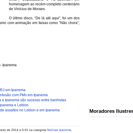
homenagem ao recém-completo centenário
de Vinícius de Moraes.
O último disco, “De lá até aqui”, foi um dos
ismo com animação em faixas como “Não chora”,
 – Ipanema
:
o RJ em Ipanema
onfusão com PMs em Ipanema
e Ipanema são sucesso entre banhistas
 Ipanema e Leblon
 de assaltos no Leblon e em Ipanema
Moradores Ilustre
janeiro de 2014 a 0:01 na categoria
Notícias Ipanema
.