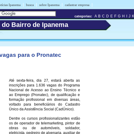
|
|
|
|
otícias Ipanema
busca
sobre Ipanema
cadastrar empresa
A
B
C
D
E
F
G
H
I
J
categorias:
s do Bairro de Ipanema
 vagas para o Pronatec
Até sexta-feira, dia 27, estará aberta as
inscrições para 1.636 vagas do Programa
Nacional de Acesso ao Ensino Técnico e
ao Emprego (Pronatec), de qualificação e
formação profissional em diversas áreas,
voltado para beneficiários do Cadastro
Único da Assistência Social (CadÚnico).
Dentre os cursos profissionalizantes estão
os de operador de telemarketing, pintor de
obras ou de automóveis, soldador,
eletricista, pedreiro de alvenaria, auxiliar de