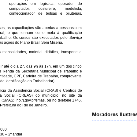
operações em logística, operador de
computador, costureiro, modelista,
confeccionador de bolsas e bijuterias,
es, as capacitações são abertas a pessoas com
ral, e que tenham como meta à qualificação
rabalho. Os cursos são executados pelo Serviço
as ações do Plano Brasil Sem Miséria.
mensalidades, material didático, transporte e
 ir até o dia 27, das 9h às 17h, em um dos cinco
e Renda da Secretaria Municipal de Trabalho e
ntidade, CPF, Carteira de Trabalho, comprovante
e Identificação do Trabalhador).
cia da Assistência Social (CRAS) e Centros de
cia Social (CREAS) do município, no site da
 (SMAS), rio.rj.gov.br/smas, ou no telefone 1746,
refeitura do Rio de Janeiro.
Moradores Ilustre
.080
30 – 2º andar