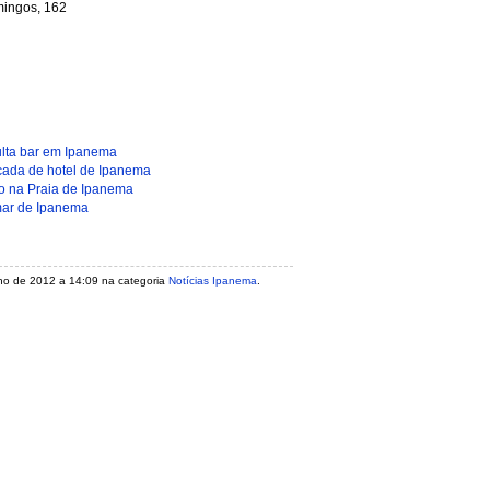
ingos, 162
:
ulta bar em Ipanema
cada de hotel de Ipanema
xo na Praia de Ipanema
mar de Ipanema
julho de 2012 a 14:09 na categoria
Notícias Ipanema
.