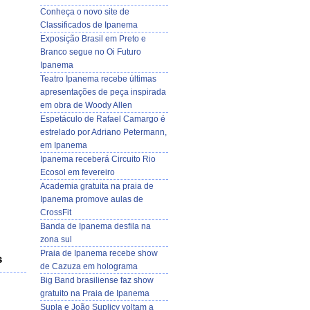
Conheça o novo site de
Classificados de Ipanema
Exposição Brasil em Preto e
Branco segue no Oi Futuro
Ipanema
Teatro Ipanema recebe últimas
apresentações de peça inspirada
em obra de Woody Allen
Espetáculo de Rafael Camargo é
estrelado por Adriano Petermann,
em Ipanema
Ipanema receberá Circuito Rio
Ecosol em fevereiro
Academia gratuita na praia de
Ipanema promove aulas de
CrossFit
Banda de Ipanema desfila na
zona sul
Praia de Ipanema recebe show
s
de Cazuza em holograma
Big Band brasiliense faz show
gratuito na Praia de Ipanema
Supla e João Suplicy voltam a