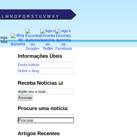
K
L
M
N
O
P
Q
R
S
T
U
V
W
X
Y
siga-
nos:
Informações Úteis
Envie notícia
Sobre o blog
Receba Notícias
Procure uma notícia:
Artigos Recentes