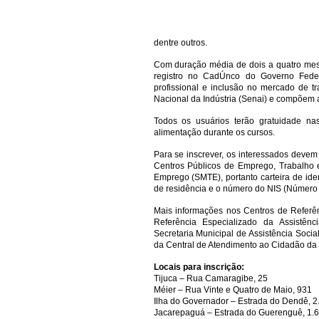
dentre outros.
Com duração média de dois a quatro mes
registro no CadÚnco do Governo Fede
profissional e inclusão no mercado de t
Nacional da Indústria (Senai) e compõem 
Todos os usuários terão gratuidade nas 
alimentação durante os cursos.
Para se inscrever, os interessados devem
Centros Públicos de Emprego, Trabalho 
Emprego (SMTE), portanto carteira de ide
de residência e o número do NIS (Número d
Mais informações nos Centros de Referên
Referência Especializado da Assistên
Secretaria Municipal de Assistência Social
da Central de Atendimento ao Cidadão da P
Locais para inscrição:
Tijuca – Rua Camaragibe, 25
Méier – Rua Vinte e Quatro de Maio, 931
Ilha do Governador – Estrada do Dendê, 2
Jacarepaguá – Estrada do Guerenguê, 1.6